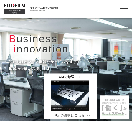
B
usiness
i
nnovation
私たちはオフィス機器やサービスを通じて
地域の企業を応援します。
CMで放送中！
『BI』の説明はこちら >>