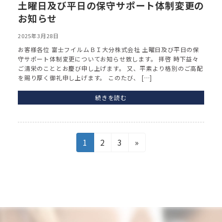
土曜日及び平日の保守サポート体制変更の
お知らせ
2025年3月28日
お客様各位 富士フイルムＢＩ大分株式会社 土曜日及び平日の保
守サポート体制変更についてお知らせ致します。 拝啓 時下益々
ご清栄のこととお慶び申し上げます。 又、平素より格別のご高配
を賜り厚く御礼申し上げます。 このたび、 […]
続きを読む
投
固
固
固
1
2
3
»
定
定
定
稿
ペ
ペ
ペ
ー
ー
ー
の
ジ
ジ
ジ
ペ