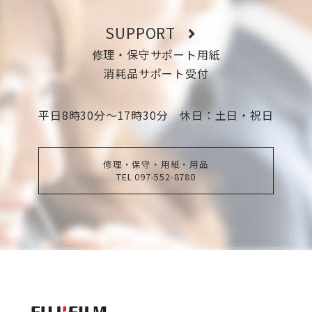
ー
SUPPORT
修理・保守サポート用紙
ジ
消耗品サポート受付
送
平日8時30分〜17時30分 休日：土日・祝日
り
修理・保守・用紙・用品
TEL 097-552-8780